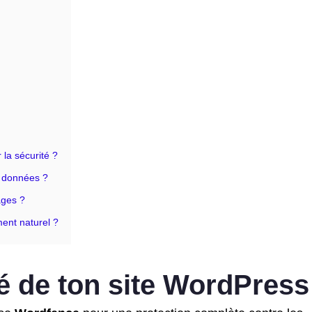
 la sécurité ?
e données ?
ages ?
ent naturel ?
té de ton site WordPress