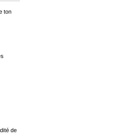
e ton
es
idité de