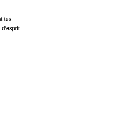
t tes
 d’esprit