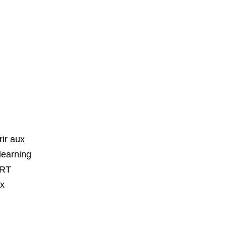
rir aux
 learning
ERT
ux