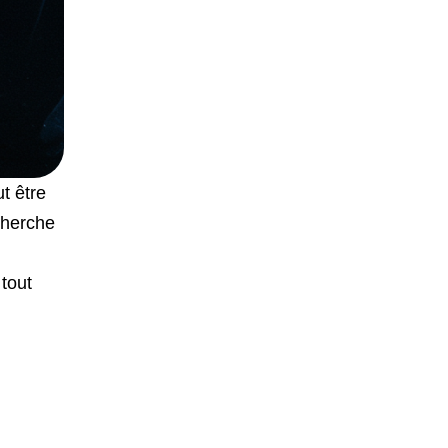
t être
cherche
u
 tout