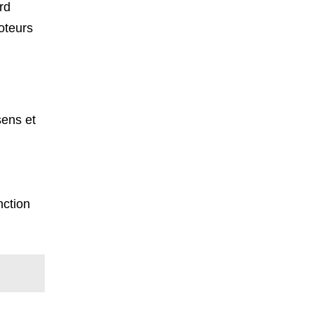
rd
oteurs
sens et
nction