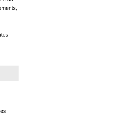
sements,
ites
les