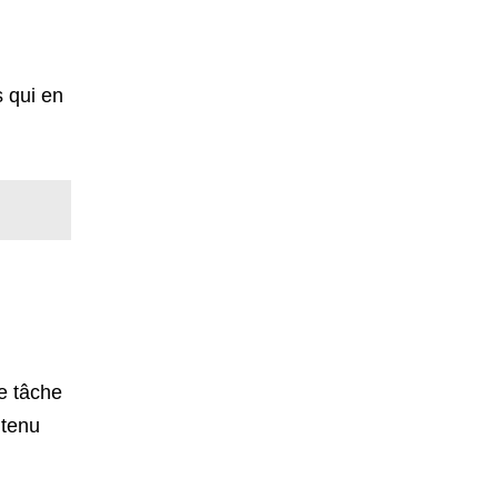
s qui en
le tâche
ntenu