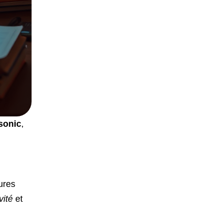
sonic
,
ures
vité
et