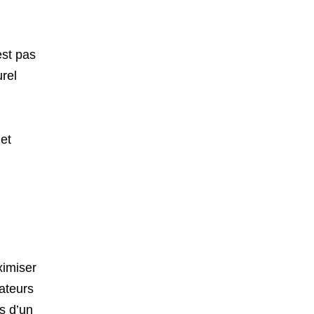
est pas
rel
 et
ximiser
sateurs
ns d’un