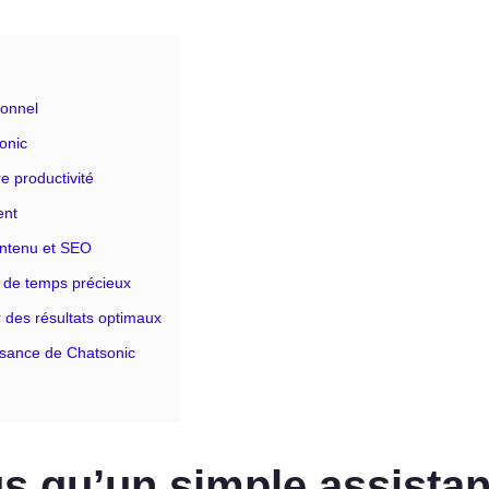
ionnel
sonic
e productivité
ent
ontenu et SEO
n de temps précieux
r des résultats optimaux
issance de Chatsonic
us qu’un simple assistan