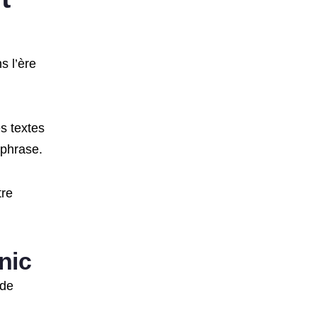
s l’ère
es textes
 phrase.
tre
nic
 de