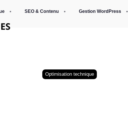
ue
SEO & Contenu
Gestion WordPress
Optimisation technique
ero Rush : Action Ro
Attente!