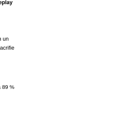
eplay
n un
acrifie
à 89 %