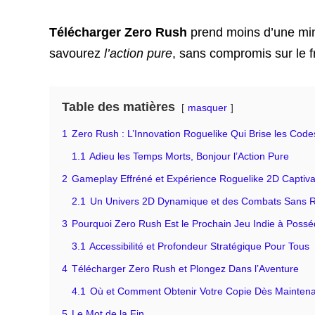
Télécharger Zero Rush
prend moins d’une min
savourez
l’action pure
, sans compromis sur le f
Table des matières
masquer
1
Zero Rush : L’Innovation Roguelike Qui Brise les Code
1.1
Adieu les Temps Morts, Bonjour l’Action Pure
2
Gameplay Effréné et Expérience Roguelike 2D Captiv
2.1
Un Univers 2D Dynamique et des Combats Sans R
3
Pourquoi Zero Rush Est le Prochain Jeu Indie à Possé
3.1
Accessibilité et Profondeur Stratégique Pour Tous
4
Télécharger Zero Rush et Plongez Dans l’Aventure
4.1
Où et Comment Obtenir Votre Copie Dès Mainten
5
Le Mot de la Fin