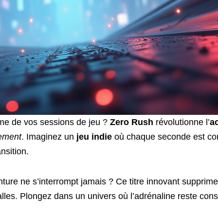
hme de vos sessions de jeu ?
Zero Rush
révolutionne l’
a
ement
. Imaginez un
jeu indie
où chaque seconde est co
nsition.
nture ne s’interrompt jamais ? Ce titre innovant supprim
lles. Plongez dans un univers où l’adrénaline reste cons