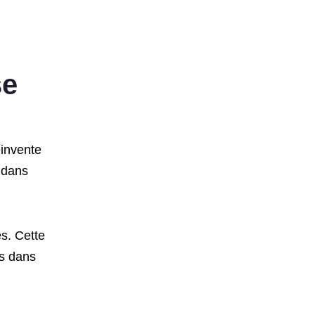
se
réinvente
 dans
s. Cette
s dans