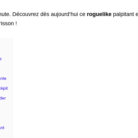
ute. Découvrez dès aujourd’hui ce
roguelike
palpitant e
risson !
s
ante
épit
der
ant