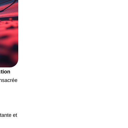
ction
nsacrée
e
tante et